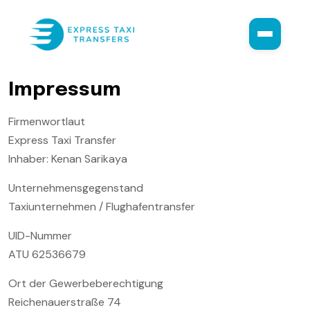
I
m
p
r
e
s
s
u
m
Firmenwortlaut
Express Taxi Transfer
Inhaber: Kenan Sarikaya
Unternehmensgegenstand
Taxiunternehmen / Flughafentransfer
UID-Nummer
ATU 62536679
Ort der Gewerbeberechtigung
Reichenauerstraße 74