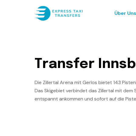
Über Un
T
r
a
n
s
f
e
r
I
n
n
s
b
Die Zillertal Arena mit Gerlos bietet 143 Pis
Das Skigebiet verbindet das Zillertal mit dem 
entspannt ankommen und sofort auf die Piste