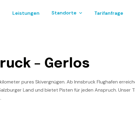
Standorte
s
Leistungen
Tarifanfrage
r
u
c
k
–
G
e
r
l
o
s
tenkilometer pures Skivergnügen. Ab Innsbruck Flughafen errei
Salzburger Land und bietet Pisten für jeden Anspruch. Unser Tr
.