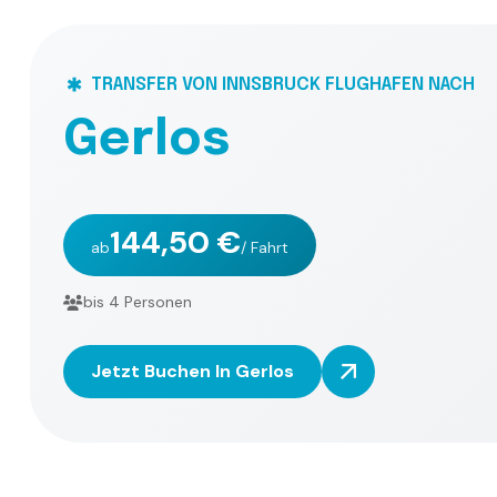
TRANSFER VON INNSBRUCK FLUGHAFEN NACH
G
e
r
l
o
s
144,50 €
ab
/ Fahrt
bis 4 Personen
Jetzt Buchen In Gerlos