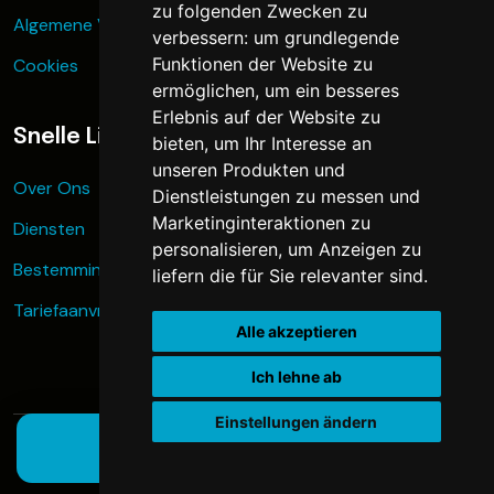
zu folgenden Zwecken zu
Algemene Voorwaarden
verbessern:
um grundlegende
Funktionen der Website zu
Cookies
ermöglichen
,
um ein besseres
Erlebnis auf der Website zu
Snelle Links
bieten
,
um Ihr Interesse an
unseren Produkten und
Over Ons
Dienstleistungen zu messen und
Marketinginteraktionen zu
Diensten
personalisieren
,
um Anzeigen zu
Bestemmingen
liefern die für Sie relevanter sind
.
Tariefaanvraag
Alle akzeptieren
Ich lehne ab
Einstellungen ändern
Nu taxi boeken
© 2025 Taxi Express Transfers