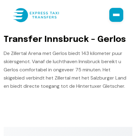
T
r
a
n
s
f
e
r
I
n
n
s
b
r
u
c
k
–
G
e
r
l
o
s
De Zillertal Arena met Gerlos biedt 143 kilometer puur
skiërsgenot. Vanaf de luchthaven Innsbruck bereikt u
Gerlos comfortabel in ongeveer 75 minuten. Het
skigebied verbindt het Zillertal met het Salzburger Land
en biedt directe toegang tot de Hintertuxer Gletscher.