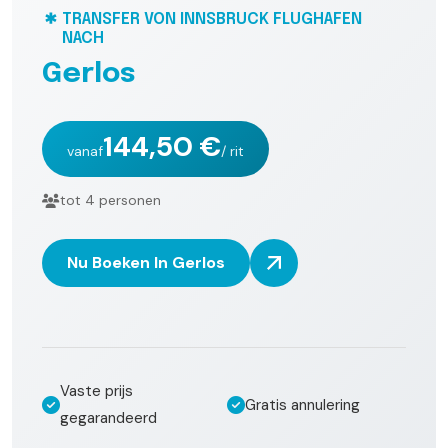
TRANSFER VON INNSBRUCK FLUGHAFEN
NACH
G
e
r
l
o
s
144,50 €
vanaf
/ rit
tot 4 personen
Nu Boeken In Gerlos
Vaste prijs
Gratis annulering
gegarandeerd