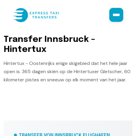
T
r
a
n
s
f
e
r
I
n
n
s
b
r
u
c
k
–
H
i
n
t
e
r
t
u
x
Hintertux - Oostenrijks enige skigebied dat het hele jaar
open is. 365 dagen skiën op de Hintertuxer Gletscher, 60
kilometer pistes en sneeuw op elk moment van het jaar.
TRANSFER VON INNSBRUCK FLUGHAFEN