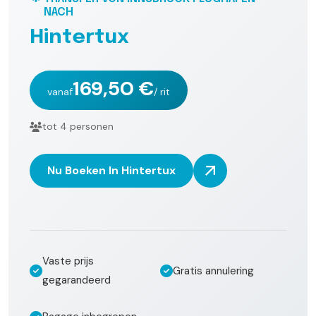
NACH
H
i
n
t
e
r
t
u
x
169,50 €
vanaf
/ rit
tot 4 personen
Nu Boeken In Hintertux
Vaste prijs
Gratis annulering
gegarandeerd